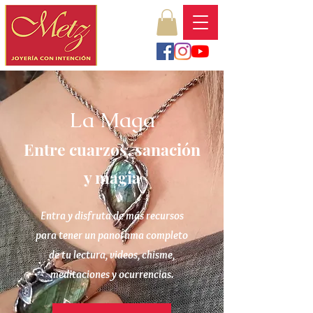
La Maga
Entre cuarzos, sanación
y magia
Entra y disfruta de más recursos
para tener un panorama completo
de tu lectura, videos, chisme,
meditaciones y ocurrencias.