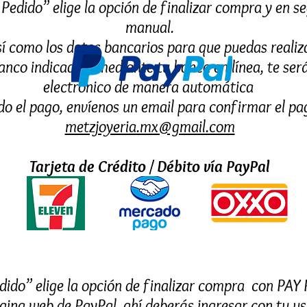
 Pedido” elige la opción de finalizar compra y en s
manual.
sí como los datos bancarios para que puedas realiza
anco indicado o mediante tu banca en línea, te ser
electrónico de manera automática
do el pago, envíenos un email para confirmar el pa
metzjoyeria.mx@gmail.com
Tarjeta de Crédito / Débito vía PayPal
dido” elige la opción de finalizar compra con PAY 
ágina web de PayPal, ahí deberás ingresar con tu us