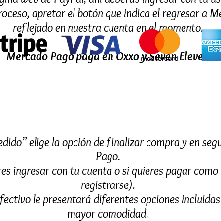
roceso, apretar el botón que indica el regresar a Me
reflejado en nuestra cuenta en el momento.
Mercado Pago paga en Oxxo y Seven Eleven
edido” elige la opción de finalizar compra y en se
Pago.
res ingresar con tu cuenta o si quieres pagar como 
registrarse).
Efectivo le presentará diferentes opciones incluida
mayor comodidad.