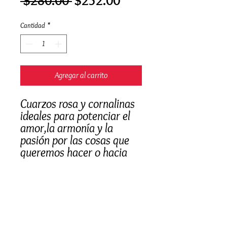
Precio
Precio
 $280.00 
$252.00
de
Cantidad
*
oferta
Agregar al carrito
Cuarzos rosa y cornalinas
ideales para potenciar el
amor,la armonía y la
pasión por las cosas que
queremos hacer o hacia
nosotros mismos.
Gemas naturales
Elaborado a mano
Alambre Chapa de oro
Arracada de acero