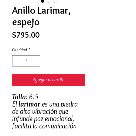
Anillo Larimar,
espejo
Precio
$795.00
Cantidad
*
Agregar al carrito
Talla
: 6.5
El
larimar
es una piedra
de alta vibración que
infunde paz emocional,
facilita la comunicación
honesta y eleva la