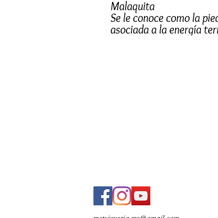
Malaquita
Se le conoce como la pie
asociada a la energía ter
atracción de la abundanc
que trae a su portador.
por su poder protecctor c
asociadas con negativida
La malaquita limpia nues
sistema inmune así como
aportando equilibrio y a
cuarto chakra.
Trabaja con la energía de
ideal para generar cambi
Provee de "buen ojo" para
las cosas positivas que 
vibración de Buena Suert
metzjoyeria.mx@gmail.com