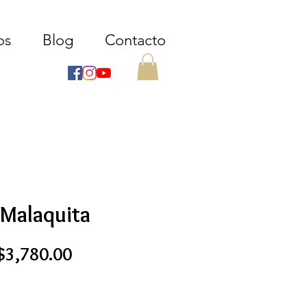
os
Blog
Contacto
 Malaquita
recio
Precio
$3,780.00
de
oferta