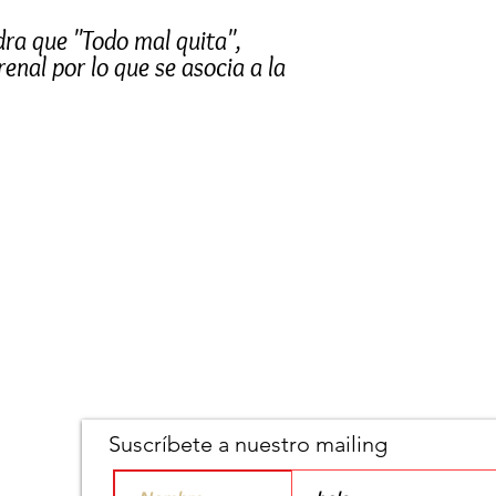
dra que "Todo mal quita",
renal por lo que se asocia a la
ia económica y la buena suerte
 Además también es conocida
ontra energías de la tierra o
des de otros hacia nosotros.
tros chakras y refuerza el
 renueva la energía del corazón
rmonía y todo lo asociado al
 la transformación así que es
os bienaventurados en la vida.
 los proyectos y con ello atrae
generan estados asociados a una
Suscríbete a nuestro mailing
e.