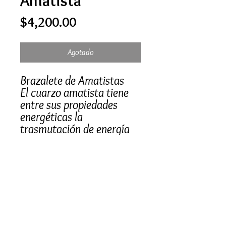
Amatista
Precio
$4,200.00
Agotado
Brazalete de Amatistas
El cuarzo amatista tiene
entre sus propiedades
energéticas la
trasmutación de energía
negativa por positiva,
limpia y protege nuestra
aura y nuestros espacios.
Aumenta nuestro nivel de
conciencia y amplifica
nuestras cualidades
intuitivas. También
fomenta estados de calma