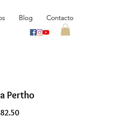
os
Blog
Contacto
na Pertho
ecio
Precio
82.50
de
oferta