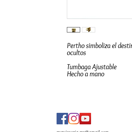
Pertho simboliza el destin
ocultos
Tumbaga Ajustable
Hecho a mano
Hecho en México
metzjoyeria.mx@gmail.com