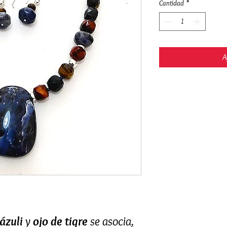
Cantidad
*
A
lázuli
y
ojo de tigre
se asocia,