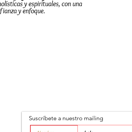
olísticas y espirituales, con una
nfianza y enfoque.
za personal
s y decisiones con mayor
foque
ás organizada para actuar con
 acción
nterior con la determinación
s metas.
Suscríbete a nuestro mailing