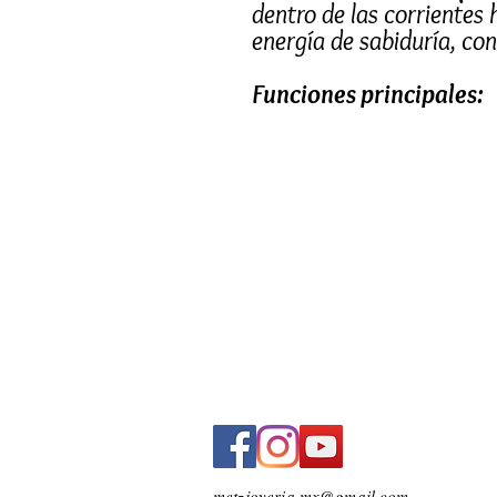
dentro de las corrientes h
energía de sabiduría, co
Funciones principales:
Fortalece la confian
Ayuda a expresar idea
seguridad.
Aporta claridad y en
Favorece una mente m
propósito.
Equilibra intuición y
Combina la sabiduría i
para avanzar hacia la
Piedras naturales
Plata mexicana
Hecho a mano
metzjoyeria.mx@gmail.com