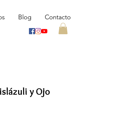
os
Blog
Contacto
islázuli y Ojo
ecio